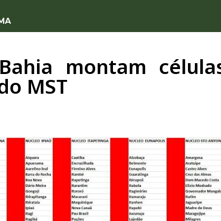
 MA
Bahia montam células
 do MST