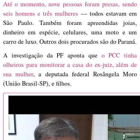
Até o momento, nove pessoas foram presas, sendo
seis homens e três mulheres
— todos estavam em
São Paulo. Também foram apreendidas joias,
dinheiro em espécie, celulares, uma moto e um
carro de luxo. Outros dois procurados são do Paraná.
A investigação da PF aponta que
o PCC tinha
olheiros para monitorar a casa do ex-juiz, além de
sua mulher
, a deputada federal Rosângela Moro
(União Brasil-SP), e filhos.