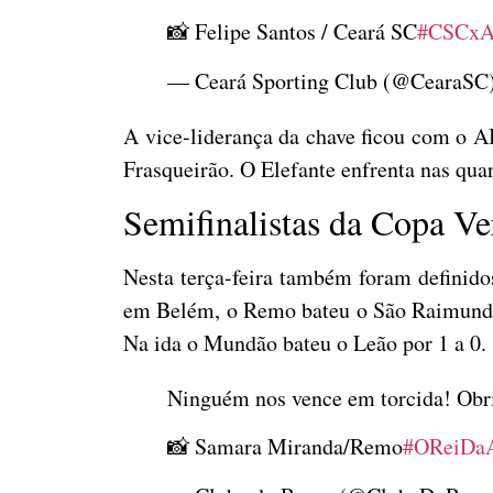
📸 Felipe Santos / Ceará SC
#CSCx
— Ceará Sporting Club (@CearaSC
A vice-liderança da chave ficou com o A
Frasqueirão. O Elefante enfrenta nas quar
Semifinalistas da Copa Ve
Nesta terça-feira também foram definido
em Belém, o Remo bateu o São Raimundo p
Na ida o Mundão bateu o Leão por 1 a 0.
Ninguém nos vence em torcida! Obri
📸 Samara Miranda/Remo
#OReiDa