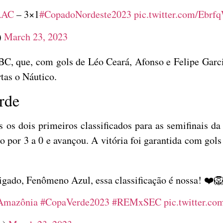
AAC
– 3×1
#CopadoNordeste2023
pic.twitter.com/Ebr
)
March 23, 2023
BC, que, com gols de Léo Ceará, Afonso e Felipe Garci
tas o Náutico.
rde
s os dois primeiros classificados para as semifinais d
or 3 a 0 e avançou. A vitória foi garantida com gols 
gado, Fenômeno Azul, essa classificação é nossa! ❤️
Amazônia
#CopaVerde2023
#REMxSEC
pic.twitter.c