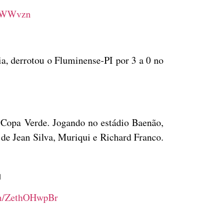
fqWWvzn
a, derrotou o Fluminense-PI por 3 a 0 no
a Copa Verde. Jogando no estádio Baenão,
de Jean Silva, Muriqui e Richard Franco.

om/ZethOHwpBr