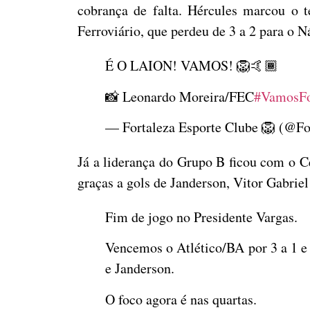
cobrança de falta. Hércules marcou o t
Ferroviário, que perdeu de 3 a 2 para o Ná
É O LAION! VAMOS! 🦁🤙🏾
📸 Leonardo Moreira/FEC
#VamosFo
— Fortaleza Esporte Clube 🦁 (@F
Já a liderança do Grupo B ficou com o C
graças a gols de Janderson, Vitor Gabrie
Fim de jogo no Presidente Vargas.
Vencemos o Atlético/BA por 3 a 1 e 
e Janderson.
O foco agora é nas quartas.