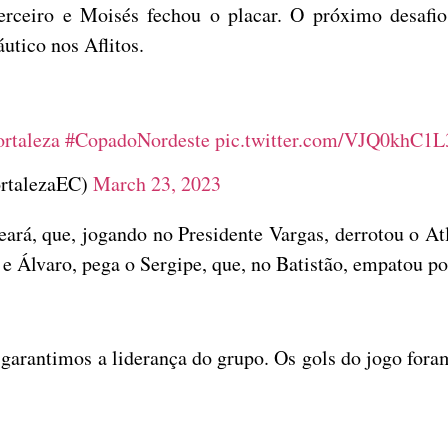
erceiro e Moisés fechou o placar. O próximo desafi
utico nos Aflitos.
rtaleza
#CopadoNordeste
pic.twitter.com/VJQ0khC1L
ortalezaEC)
March 23, 2023
eará, que, jogando no Presidente Vargas, derrotou o At
l e Álvaro, pega o Sergipe, que, no Batistão, empatou p
garantimos a liderança do grupo. Os gols do jogo fora