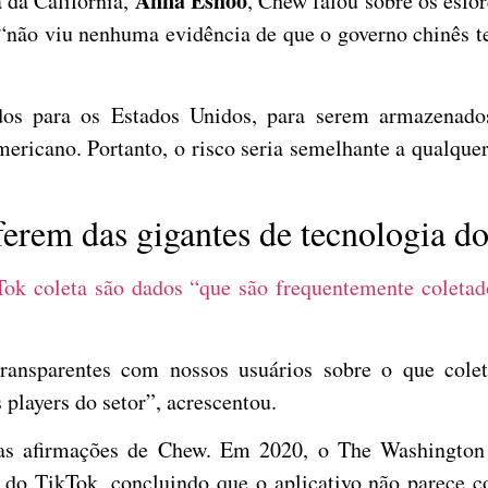
Anna Eshoo
da Califórnia,
, Chew falou sobre os esfo
“não viu nenhuma evidência de que o governo chinês te
os para os Estados Unidos, para serem armazenad
mericano. Portanto, o risco seria semelhante a qualqu
ferem das gigantes de tecnologia 
Tok coleta são dados “que são frequentemente coleta
ansparentes com nossos usuários sobre o que colet
players do setor”, acrescentou.
 as afirmações de Chew.
Em 2020, o The Washington 
 do TikTok, concluindo que o aplicativo não parece c