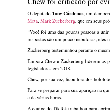
Chew foi criticado por evi
Tony Cárdenas
O deputado
, um democra
Meta
,
Mark Zuckerberg
, que em seus pr
“Você foi uma das poucas pessoas a unir
respostas são um pouco nebulosas; eles n
Zuckerberg testemunhou perante o mesmo
Embora Chew e Zuckerberg liderem as pri
legisladores em 2018.
Chew, por sua vez, ficou fora dos holof
Para se preparar para sua aparição na qui
e de várias horas.
A equipe do TikTok trabalhou para aprim