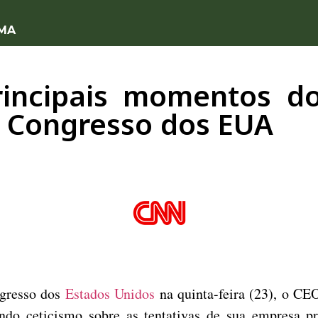
 MA
rincipais momentos d
o Congresso dos EUA
ngresso dos
Estados Unidos
na quinta-feira (23), o C
ndo ceticismo sobre as tentativas de sua empresa p