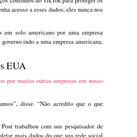
rços contínuos do TikTok para proteger os
nha acesso a esses dados; eles nunca nos
os em solo americano por uma empresa
er governo indo a uma empresa americana,
dos EUA
dos por muitas outras empresas em nosso
amos”, disse. “Não acredito que o que
Post trabalhou com um pesquisador de
oletar mais dados do que sua rede social