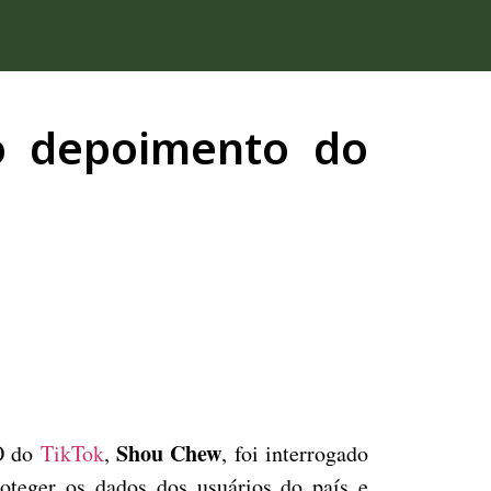
o depoimento do
Shou Chew
EO do
TikTok
,
, foi interrogado
roteger os dados dos usuários do país e