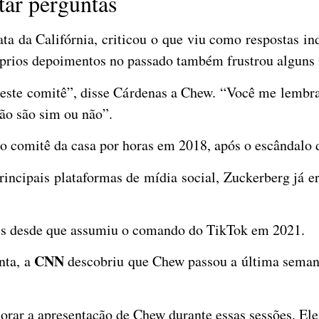
tar perguntas
ta da Califórnia, criticou o que viu como respostas 
óprios depoimentos no passado também frustrou algun
 este comitê”, disse Cárdenas a Chew.
“Você me lembra
ão são sim ou não”.
 comitê da casa por horas em 2018, após o escândalo 
ncipais plataformas de mídia social, Zuckerberg já e
otes desde que assumiu o comando do TikTok em 2021.
CNN
nta, a
descobriu que Chew passou a última semana
orar a apresentação de Chew durante essas sessões. El