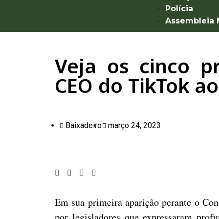
Polícia
Assembleia
Veja os cinco p
CEO do TikTok a
Baixadeiro
março 24, 2023
Em sua primeira aparição perante o Co
por legisladores que expressaram profu