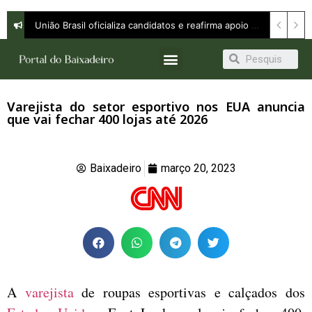
Orleans Brandão defende continuidade com avanço e apresenta propostas para ampliar oportunidades em entrevista à Band
União Brasil oficializa candidatos e reafirma apoio a Orleans Brandão ao Governo do Maranhão
Varejista do setor esportivo nos EUA anuncia
que vai fechar 400 lojas até 2026
Baixadeiro
março 20, 2023
A
varejista
de roupas esportivas e calçados dos