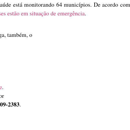
aúde está monitorando 64 municípios. De acordo com 
es estão em situação de emergência
.
iga, também, o
e
.
or
209-2383
.