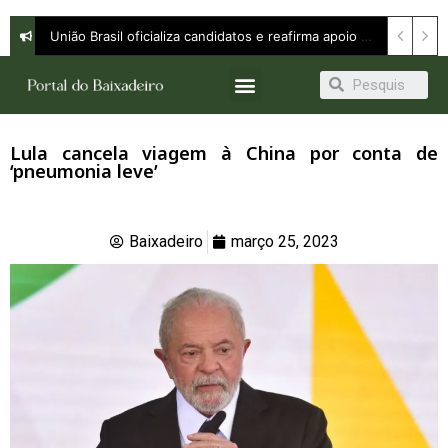
União Brasil oficializa candidatos e reafirma apoio a Orleans Brandão ao Governo do Maranhão
Lula cancela viagem à China por conta de
‘pneumonia leve’
Baixadeiro
março 25, 2023