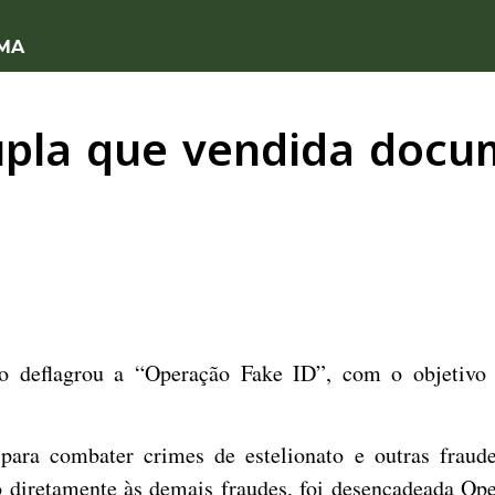
 MA
upla que vendida docu
o deflagrou a “Operação Fake ID”, com o objetivo d
 para combater crimes de estelionato e outras fraud
do diretamente às demais fraudes, foi desencadeada Ope