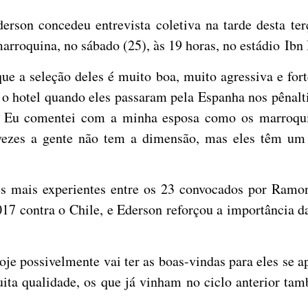
concedeu entrevista coletiva na tarde desta terça-
arroquina, no sábado (25), às 19 horas, no estádio Ib
e a seleção deles é muito boa, muito agressiva e forte
 o hotel quando eles passaram pela Espanha nos pênalt
. Eu comentei com a minha esposa como os marroqui
 vezes a gente não tem a dimensão, mas eles têm um
s mais experientes entre os 23 convocados por Ramo
017 contra o Chile, e Ederson reforçou a importância da
oje possivelmente vai ter as boas-vindas para eles se 
uita qualidade, os que já vinham no ciclo anterior ta