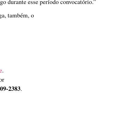
rgo durante esse período convocatório.”
iga, também, o
e
.
or
209-2383
.