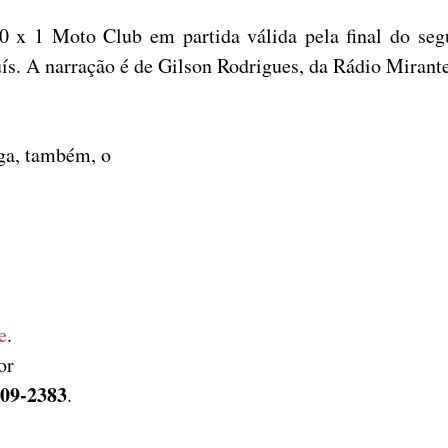
 x 1 Moto Club em partida válida pela final do se
uís. A narração é de Gilson Rodrigues, da Rádio Miran
iga, também, o
e
.
or
209-2383
.