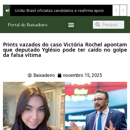
Orleans Brandão defende continuidade com avanço e apresenta propostas para ampliar oportunidades em entrevista à Band
União Brasil oficializa candidatos e reafirma apoio a Orleans Brandão ao Governo do Maranhão
Prints vazados do caso Victória Rochel apontam
que deputado Yglésio pode ter caído no golpe
da falsa vítima
Baixadeiro
novembro 15, 2025