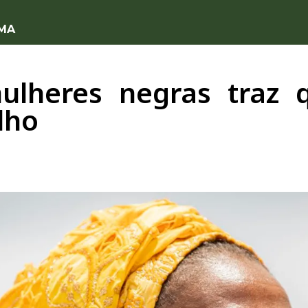
 MA
ulheres negras traz 
lho