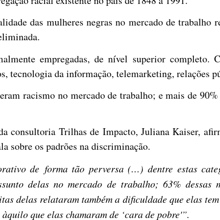
egação racial existente no país de 1848 a 1991.
alidade das mulheres negras no mercado de trabalho r
eliminada.
malmente empregadas, de nível superior completo. 
, tecnologia da informação, telemarketing, relações p
eram racismo no mercado de trabalho; e mais de 90% d
da consultoria Trilhas de Impacto, Juliana Kaiser, af
ala sobre os padrões na discriminação.
rativo de forma tão perversa (…) dentre estas cate
assunto delas no mercado de trabalho; 63% dessas m
itas delas relataram também a dificuldade que elas tem
 àquilo que elas chamaram de ‘cara de pobre'”.