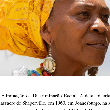
a Eliminação da Discriminação Racial. A data foi cr
sacre de Shaperville, em 1960, em Joanesburgo, na Á